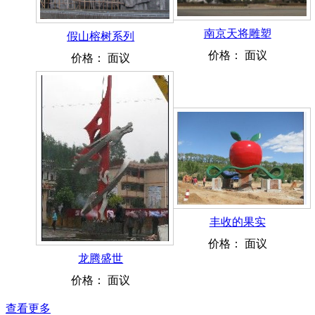
南京天将雕塑
假山榕树系列
价格：
面议
价格：
面议
丰收的果实
价格：
面议
龙腾盛世
价格：
面议
查看更多